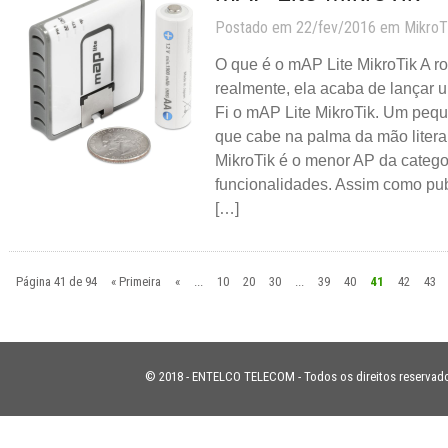
Postado em 22/fev/2016 em
MikroT
O que é o mAP Lite MikroTik A r
realmente, ela acaba de lançar 
Fi o mAP Lite MikroTik. Um peq
que cabe na palma da mão liter
MikroTik é o menor AP da catego
funcionalidades. Assim como pu
[…]
Página 41 de 94
« Primeira
«
...
10
20
30
...
39
40
41
42
43
© 2018 - ENTELCO TELECOM - Todos os direitos reservad