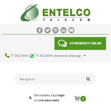
11
11
3522-5544 |
3522-5544
(atendimento whatsapp)
Olá visitante, faça
login
0
ou
crie uma conta
.