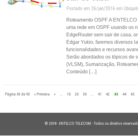
Postado em 26/jan/2016 em
Ubiquiti
Roteamento OSPF A ENTELCO en
uma rede em OSPF usando os n
EdgeRouter sem sair de casa, o
Edgar Yukio, faremos diversos la
funcionalidades e recursos ava
Serão abordados os tópicos de s
(VLSM), Sumarização, Roteame
Conteúdo […]
Página 43 de 93
« Primeira
«
...
10
20
30
...
41
42
43
44
45
© 2018 - ENTELCO TELECOM - Todos os direitos reservad