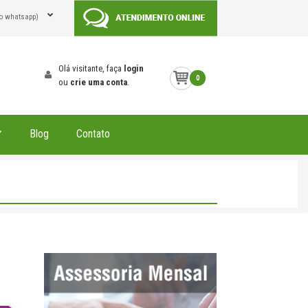
o whatsapp)
Olá visitante, faça
login
0
ou
crie uma conta
.
Blog
Contato