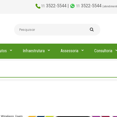
3522-5544 |
3522-5544
11
11
(atendiment
utos
Infraestrutura
Assessoria
Consultoria
 Wireless (sem