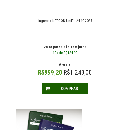
Ingresso NETCON UniFi - 24-10-2025
Ingresso NETCON UniFi - 24-10-2025
Valor parcelado sem juros
10x de R$124,90
A vista:
Valor parcelado sem juros
R$999,20
R$1.249,00
10x de R$124,90
A vista:
R$999,20
R$1.249,00
O QUE É A NETCON UNIFI? A maior imersão técnica em
soluções UniFi da América LatinaA&..