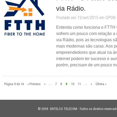
via Rádio.
Postado em 15/set/2015 em
GPON
Entenda como funciona o FTTH 
sofrem um pouco com relação a
via Rádio, pois as tecnologias s
mais modernas são caras. Aos 
empreendedores que atual na ár
internet podem ter sucesso e au
porém, precisam de um pouco m
Página 9 de 14
« Primeira
«
...
7
8
9
10
11
...
»
Última »
© 2018 - ENTELCO TELECOM - Todos os direitos reservad