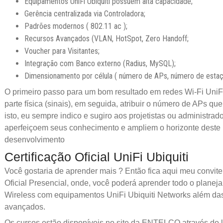
Equipamentos UniFi Ubiquiti possuem alta capacidade;
Gerência centralizada via Controladora;
Padrões modernos ( 802.11 ac );
Recursos Avançados (VLAN, HotSpot, Zero Handoff;
Voucher para Visitantes;
Integração com Banco externo (Radius, MySQL);
Dimensionamento por célula ( número de APs, número de estaçõ
O primeiro passo para um bom resultado em redes Wi-Fi UniFi 
parte física (sinais), em seguida, atribuir o número de APs qu
isto, eu sempre indico e sugiro aos projetistas ou administrad
aperfeiçoem seus conhecimento e ampliem o horizonte dest
desenvolvimento
Certificação Oficial UniFi Ubiquiti
Você gostaria de aprender mais ? Então fica aqui meu convite
Oficial Presencial, onde, você poderá aprender todo o plane
Wireless com equipamentos UniFi Ubiquiti Networks além das
avançados.
Os cursos estão disponíveis no site da ENTELCO através do l