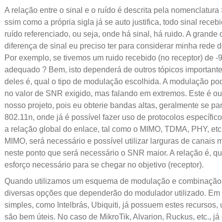
A relação entre o sinal e o ruído é descrita pela nomenclatura 
ssim como a própria sigla já se auto justifica, todo sinal rece
ruído referenciado, ou seja, onde há sinal, há ruido. A grande
diferença de sinal eu preciso ter para considerar minha rede
Por exemplo, se tivemos um ruido recebido (no receptor) de -9
adequado ? Bem, isto dependerá de outros tópicos important
deles é, qual o tipo de modulação escolhida. A modulação pod
no valor de SNR exigido, mas falando em extremos. Este é out
nosso projeto, pois eu obterie bandas altas, geralmente se par
802.11n, onde já é possível fazer uso de protocolos específico
a relação global do enlace, tal como o MIMO, TDMA, PHY, etc
MIMO, será necessário e possível utilizar larguras de canais
neste ponto que será necessário o SNR maior. A relação é, qu
esforço necessário para se chegar no objetivo (receptor).
Quando utilizamos um esquema de modulação e combinação 
diversas opções que dependerão do modulador utilizado. E
simples, como Intelbrás, Ubiquiti, já possuem estes recursos, 
são bem úteis. No caso de MikroTik, Alvarion, Ruckus, etc., já