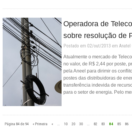
Operadora de Telec
sobre resolução de 
Postado em 02/out/2013 em
Anatel
Atualmente o mercado de Teleco
no valor, de R$ 2,44 por poste, p
pela Aneel para dirimir os confli
postes das distribuidoras de ener
transferência indevida de recurs
para o setor de energia. Pelo me
Página 84 de 94
« Primeira
«
...
10
20
30
...
82
83
84
85
86