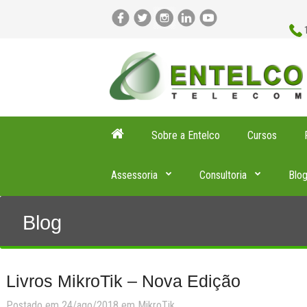
Sobre a Entelco
Cursos
Assessoria
Consultoria
Blo
Blog
Livros MikroTik – Nova Edição
Postado em 24/ago/2018 em
MikroTik