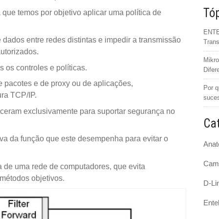
Tóp
que temos por objetivo aplicar uma política de
ENTEL
 dados entre redes distintas e impedir a transmissão
Trans
utorizados.
Mikro
 os controles e políticas.
Difer
de pacotes e de proxy ou de aplicações,
Por q
ra TCP/IP.
suce
nasceram exclusivamente para suportar segurança no
Cat
tiva da função que este desempenha para evitar o
Anat
Cam
ra de uma rede de computadores, que evita
 métodos objetivos.
D-Li
Ente