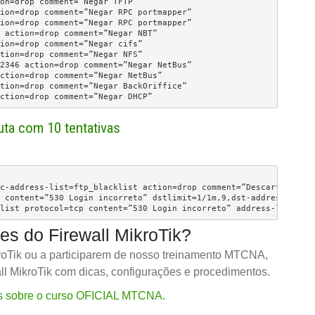
on=drop comment=”Negar TFTP”

ion=drop comment=”Negar RPC portmapper”

ion=drop comment=”Negar RPC portmapper”

 action=drop comment=”Negar NBT”

ion=drop comment=”Negar cifs”

tion=drop comment=”Negar NFS”

2346 action=drop comment=”Negar NetBus”

ction=drop comment=”Negar NetBus”

tion=drop comment=”Negar BackOriffice”

ction=drop comment=”Negar DHCP”
ta com 10 tentativas
c-address-list=ftp_blacklist action=drop comment=”Descarta forca
 content=”530 Login incorreto” dstlimit=1/1m,9,dst-address 1m

list protocol=tcp content=”530 Login incorreto” address-list=ftp
s do Firewall MikroTik?
kroTik ou a participarem de nosso treinamento MTCNA,
l MikroTik com dicas, configurações e procedimentos.
es sobre o curso OFICIAL MTCNA.