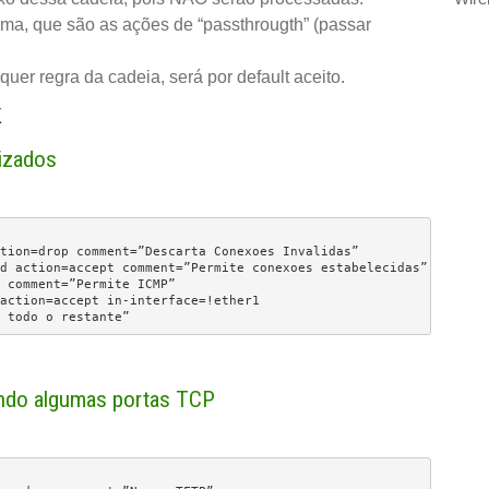
ma, que são as ações de “passthrougth” (passar
er regra da cadeia, será por default aceito.
k
izados
tion=drop comment=”Descarta Conexoes Invalidas”

d action=accept comment=”Permite conexoes estabelecidas”

 comment=”Permite ICMP”

action=accept in-interface=!ether1

 todo o restante”
ndo algumas portas TCP