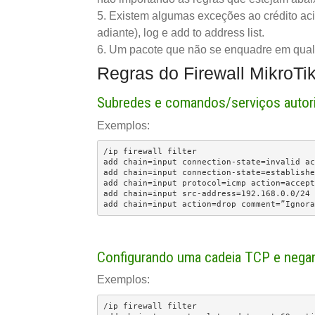
5. Existem algumas exceções ao crédito aci
adiante), log e add to address list.
6. Um pacote que não se enquadre em qualqu
Regras do Firewall MikroTi
Subredes e comandos/serviços autor
Exemplos:
/ip firewall filter

add chain=input connection-state=invalid ac
add chain=input connection-state=establishe
add chain=input protocol=icmp action=accept
add chain=input src-address=192.168.0.0/24 
add chain=input action=drop comment=”Ignora
Configurando uma cadeia TCP e nega
Exemplos:
/ip firewall filter
