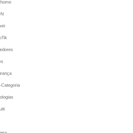
rhome
ON
wei
oTik
edores
es
rança
Categoria
ologias
iti
less