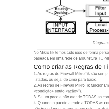
Diagrama
No MikroTik temos tudo isso de forma person
baseada em uma rede de arquitetura TCP/IP
Como criar as Regras de Fi
1. As regras de Firewall MikroTik são semp
listadas, ou seja, de cima para baixo.
2. As regras de Firewall MikroTik funcion
<condição> então <ação>”).
3. Se um pacote não atende TODAS as condi
4. Quando o pacote atende a TODAS as cond
não importando as regras que estejam abai