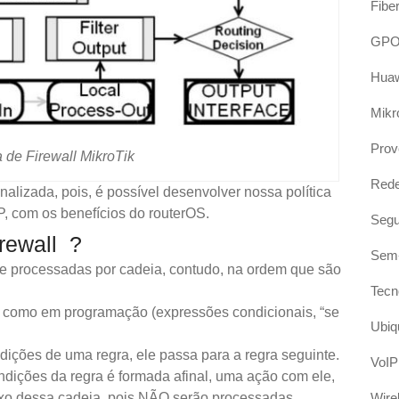
Fibe
GP
Hua
Mikr
Prov
 de Firewall MikroTik
Red
alizada, pois, é possível desenvolver nossa política
, com os benefícios do routerOS.
Segu
rewall ?
Sem-
re processadas por cadeia, contudo, na ordem que são
Tecn
am como em programação (expressões condicionais, “se
Ubiqu
ções de uma regra, ele passa para a regra seguinte.
VoIP
ições da regra é formada afinal, uma ação com ele,
Wire
xo dessa cadeia, pois NÃO serão processadas.