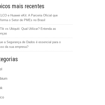
icos mais recentes
CO e Huawei eKit: A Parceria Oficial que
forma o Setor de PMEs no Brasil
Tik vs Ubiquiti: Qual Utilizar? Entenda as
enças
ue a Segurança de Dados é essencial para o
sso da sua empresa?
egorias
el
bium
nk
lco