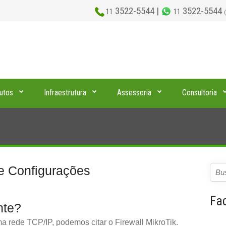
3522-5544 |
3522-5544
11
11
utos
Infraestrutura
Assessoria
Consultoria
 e Configurações
Fa
nte?
rede TCP/IP, podemos citar o Firewall MikroTik.