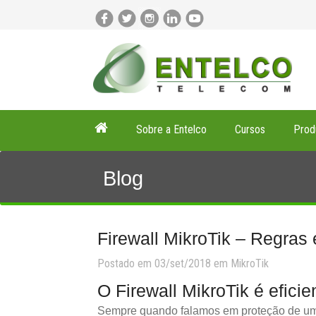
Sobre a Entelco
Cursos
Prod
Blog
Firewall MikroTik – Regras
Postado em 03/set/2018 em
MikroTik
O Firewall MikroTik é eficie
Sempre quando falamos em proteção de uma 