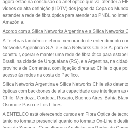
agora estão na conclusão do anel óptico que vai atender a FI
vídeos de alta definição (HDTV) dos jogos da Copa do Mund
estender a rede de fibra óptica para atender ao PNBL no inter
Amazônia.
Acordo com a Silica Networks Argentina e a Silica Networks C
A Telebras também celebrou memorando de entendimento com
Networks Argentinan S.A. e Silica Networks Chile S.A. para e
construir, operar e manter uma rede de fibra ótica para estab
Brasil, na cidade de Uruguaiana (RS), e a Argentina, na cida
província de Corrientes, com ligação direta ao Chile, o que pos
acesso às redes na costa do Pacífico.
Silica Networks Argentina e Silica Networks Chile são detento
ópticas com backbones de alta capacidade que interligam as
Chile, Mendoza, Cordoba, Rosario, Buenos Aires, Bahía Blan
Osorno e Paso de Los Libres.
A ENTELCO está oferecendo cursos em Fibra Óptica de tecn
tanto no formato presencial quanto no formato On-Line é desti
área de Suporte , Consultores e Analistas em Redes de Comp