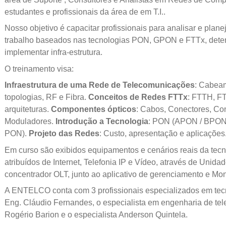
estudantes e profissionais da área de em T.I..
Nosso objetivo é capacitar profissionais para analisar e plan
trabalho baseados nas tecnologias PON, GPON e FTTx, deter
implementar infra-estrutura.
O treinamento visa:
Infraestrutura de uma Rede de Telecomunicações
: Cabeam
topologias, RF e Fibra.
Conceitos de Redes FTTx
: FTTH, F
arquiteturas.
Componentes ópticos
: Cabos, Conectores, Co
Moduladores.
Introdução a Tecnologia
: PON (APON / BP
PON).
Projeto das Redes
: Custo, apresentação e aplicações
Em curso são exibidos equipamentos e cenários reais da tecn
atribuídos de Internet, Telefonia IP e Vídeo, através de Unid
concentrador OLT, junto ao aplicativo de gerenciamento e M
A ENTELCO conta com 3 profissionais especializados em te
Eng. Cláudio Fernandes, o especialista em engenharia de t
Rogério Barion e o especialista Anderson Quintela.