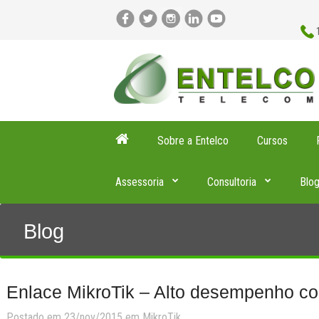
Sobre a Entelco
Cursos
Assessoria
Consultoria
Blo
Blog
Enlace MikroTik – Alto desempenho c
Postado em 23/nov/2015 em
MikroTik