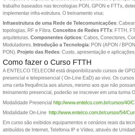
trabalho baseados nas tecnologias PON, GPON e FTTx, deter
implementar infra-estrutura. O treinamento visa:
Infraestrutura de uma Rede de Telecomunicações
: Cabeam
topologias, RF e Fibra.
Conceitos de Redes FTTx
: FTTH, F
arquiteturas.
Componentes ópticos
: Cabos, Conectores, Co
Moduladores.
Introdução a Tecnologia
: PON (APON / BP
PON).
Projeto das Redes
: Custo, apresentação e aplicações
Como fazer o Curso FTTH
A ENTELCO TELECOM está disponibilizando cursos de GPO
presencial e telepresencial ( On-Line EaD) ao vivo. Os curso
uma certa frequência aos alunos, mesmo aos que não possam
treinamento presencial, poderão se inscrever em uma turma O
Modalidade Presencial
http://www.entelco.com.br/cursos/40
Modalidade On-Line
http://www.entelco.com.br/cursos/54/
Em curso são exibidos equipamentos e cenários reais da tecn
atribuídos de Internet, Telefonia IP e Vídeo, através de Unid