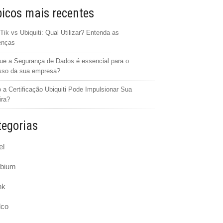
icos mais recentes
Tik vs Ubiquiti: Qual Utilizar? Entenda as
enças
ue a Segurança de Dados é essencial para o
sso da sua empresa?
a Certificação Ubiquiti Pode Impulsionar Sua
ira?
egorias
el
bium
nk
lco