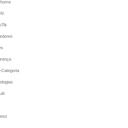
rhome
ON
oTik
edores
es
rança
Categoria
ologias
iti
less