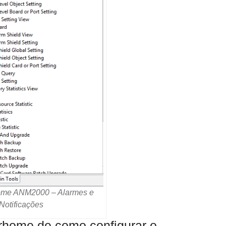
ome ANM2000 – Alarmes e
Notificações
rhome de como configurar o