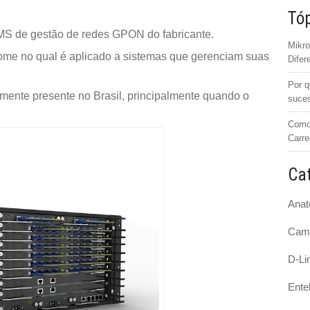
Tóp
 de gestão de redes GPON do fabricante.
Mikro
e no qual é aplicado a sistemas que gerenciam suas
Difer
Por q
ente presente no Brasil, principalmente quando o
suce
Como 
Carre
Cat
Anat
Cam
D-Li
Ente