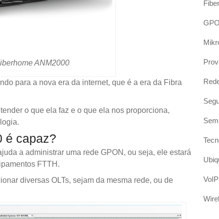
Fibe
GP
Mikr
Prov
Fiberhome ANM2000
Red
do para a nova era da internet, que é a era da Fibra
Segu
ender o que ela faz e o que ela nos proporciona,
Sem-
logia.
 é capaz?
Tecn
juda a administrar uma rede GPON, ou seja, ele estará
Ubiqu
uipamentos FTTH.
VoIP
adicionar diversas OLTs, sejam da mesma rede, ou de
Wire