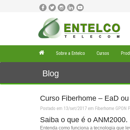
Sobre a Entelco
Cursos
Prod
Blog
Curso Fiberhome – EaD ou 
Postado em 13/set/2017 em
Fiberhome
GPON
P
Saiba o que é o ANM2000.
Entenda como funciona a tecnologia que lev