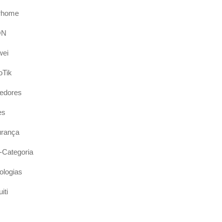
rhome
ON
wei
oTik
edores
es
rança
Categoria
ologias
iti