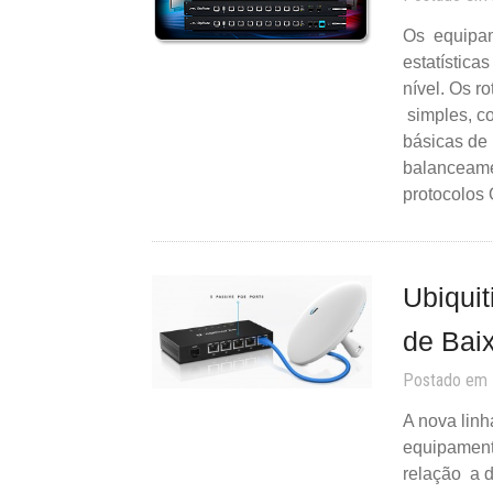
Os equipam
estatístic
nível. Os r
simples, c
básicas de 
balanceame
protocolos
Ubiqui
de Bai
Postado em
A nova linh
equipament
relação a d