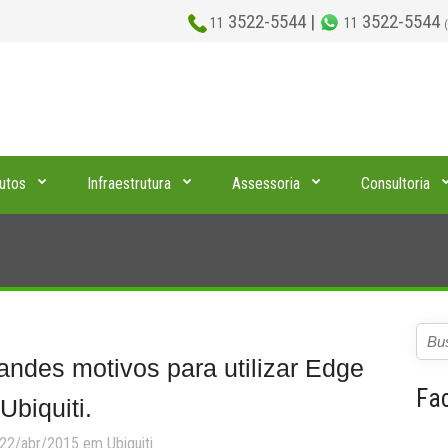
3522-5544 |
3522-5544
11
11
utos
Infraestrutura
Assessoria
Consultoria
andes motivos para utilizar Edge
Fa
Ubiquiti.
 22/abr/2015 em
Ubiquiti