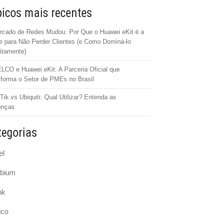
icos mais recentes
cado de Redes Mudou: Por Que o Huawei eKit é a
 para Não Perder Clientes (e Como Dominá-lo
itamente)
CO e Huawei eKit: A Parceria Oficial que
forma o Setor de PMEs no Brasil
Tik vs Ubiquiti: Qual Utilizar? Entenda as
enças
egorias
el
bium
nk
lco