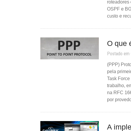
roteadores 
OSPF e BGP
custo e re
O que 
Postado em
(PPP) Prot
pela prime
Task Force 
trabalho, 
na RFC 166
por provedo
A impl