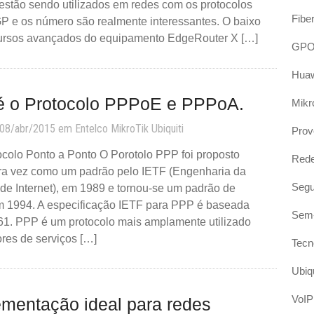
estão sendo utilizados em redes com os protocolos
Fibe
 e os número são realmente interessantes. O baixo
cursos avançados do equipamento EdgeRouter X […]
GP
Hua
é o Protocolo PPPoE e PPPoA.
Mikr
 08/abr/2015 em
Entelco
MikroTik
Ubiquiti
Prov
ocolo Ponto a Ponto O Porotolo PPP foi proposto
Red
ira vez como um padrão pelo IETF (Engenharia da
Segu
de Internet), em 1989 e tornou-se um padrão de
em 1994. A especificação IETF para PPP é baseada
Sem-
1. PPP é um protocolo mais amplamente utilizado
res de serviços […]
Tecn
Ubiqu
VoIP
ementação ideal para redes