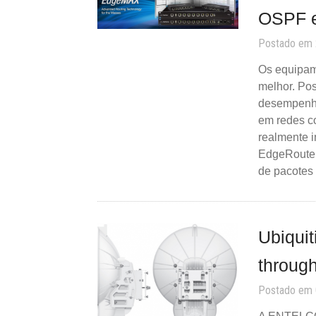
OSPF 
Postado em
Os equipam
melhor. Po
desempenho 
em redes c
realmente 
EdgeRouter
de pacotes
Ubiqui
throug
Postado em