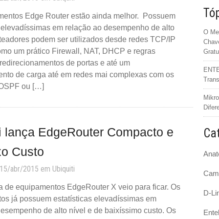
Tóp
entos Edge Router estão ainda melhor. Possuem
as elevadíssimas em relação ao desempenho de alto
O Mer
oteadores podem ser utilizados desde redes TCP/IP
Chave
omo um prático Firewall, NAT, DHCP e regras
Gratu
redirecionamentos de portas e até um
ENTEL
nto de carga até em redes mai complexas com os
Trans
 OSPF ou […]
Mikro
Difer
ti lança EdgeRouter Compacto e
Cat
xo Custo
Anat
 15/abr/2015 em
Ubiquiti
Cam
a de equipamentos EdgeRouter X veio para ficar. Os
D-Li
os já possuem estatísticas elevadíssimas em
esempenho de alto nível e de baixíssimo custo. Os
Ente