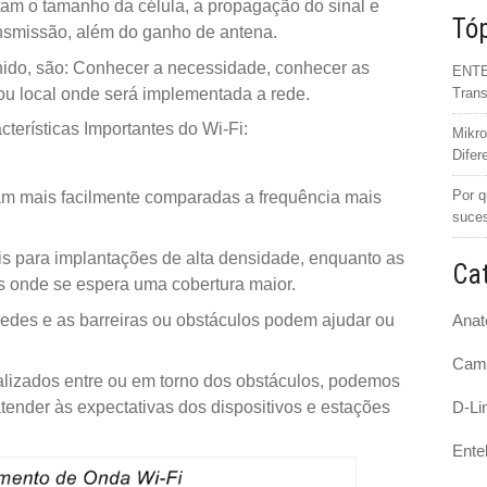
etam o tamanho da célula, a propagação do sinal e
Tóp
nsmissão, além do ganho de antena.
inido, são: Conhecer a necessidade, conhecer as
ENTEL
 ou local onde será implementada a rede.
Trans
cterísticas Importantes do Wi-Fi:
Mikro
Difer
Por q
am mais facilmente comparadas a frequência mais
suce
is para implantações de alta densidade, enquanto as
Cat
 onde se espera uma cobertura maior.
edes e as barreiras ou obstáculos podem ajudar ou
Anat
Cam
lizados entre ou em torno dos obstáculos, podemos
D-Li
tender às expectativas dos dispositivos e estações
Ente