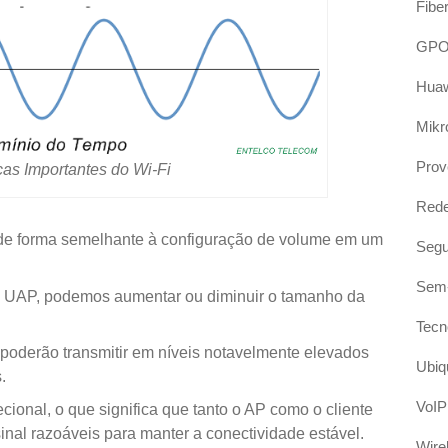
Fibe
GP
Hua
Mikr
Prov
cas Importantes do Wi-Fi
Red
 de forma semelhante à configuração de volume em um
Segu
Sem-
m UAP, podemos aumentar ou diminuir o tamanho da
Tecn
, poderão transmitir em níveis notavelmente elevados
Ubiqu
.
VoIP
cional, o que significa que tanto o AP como o cliente
inal razoáveis para manter a conectividade estável.
Wire