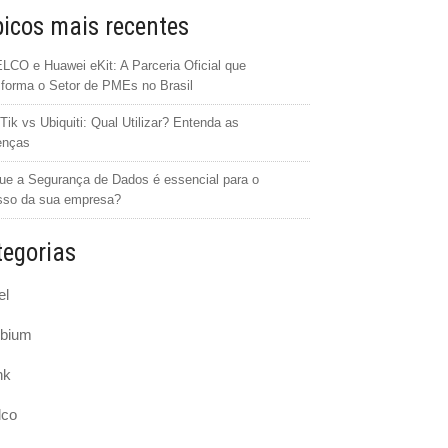
icos mais recentes
CO e Huawei eKit: A Parceria Oficial que
forma o Setor de PMEs no Brasil
Tik vs Ubiquiti: Qual Utilizar? Entenda as
enças
ue a Segurança de Dados é essencial para o
sso da sua empresa?
egorias
el
bium
nk
lco