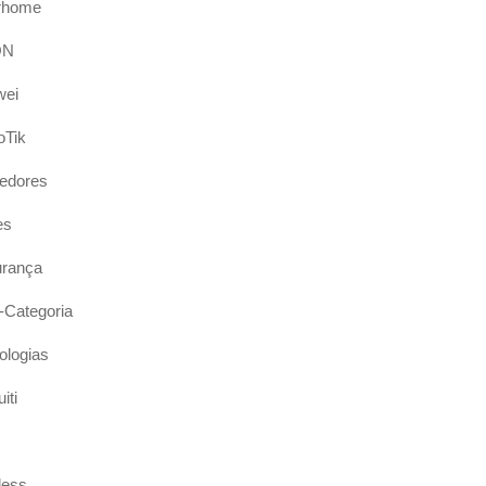
rhome
ON
wei
oTik
edores
es
rança
Categoria
ologias
iti
less