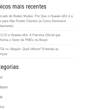
icos mais recentes
cado de Redes Mudou: Por Que o Huawei eKit é a
 para Não Perder Clientes (e Como Dominá-lo
itamente)
CO e Huawei eKit: A Parceria Oficial que
forma o Setor de PMEs no Brasil
Tik vs Ubiquiti: Qual Utilizar? Entenda as
enças
egorias
el
bium
nk
lco