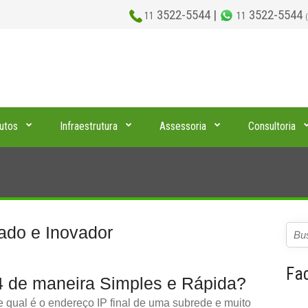
3522-5544 |
3522-5544
11
11
utos
Infraestrutura
Assessoria
Consultoria
iado e Inovador
Fa
4 de maneira Simples e Rápida?
 qual é o endereço IP final de uma subrede e muito