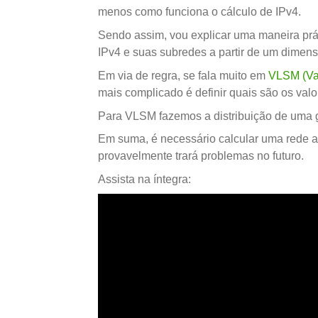
menos como funciona o cálculo de IPv4.
Sendo assim, vou explicar uma maneira prát
IPv4 e suas subredes a partir de um dimens
Em via de regra, se fala muito em
VLSM (Var
mais complicado é definir quais são os valo
Para VLSM fazemos a distribuição de uma
Em suma, é necessário calcular uma rede ant
provavelmente trará problemas no futuro.
Assista na íntegra: