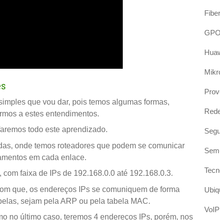
Fibe
GP
Hua
Mikr
es
Prov
simples que vou dar, pois temos algumas formas,
Red
rmos a estes entendimentos.
faremos todo este aprendizado.
Segu
adas, onde temos roteadores que podem se comunicar
Sem-
pamentos em cada enlace.
Tecn
 com faixa de IPs de 192.168.0.0 até 192.168.0.3.
r com que, os endereços IPs se comuniquem de forma
Ubiqu
belas, sejam pela ARP ou pela tabela MAC.
VoIP
o no último caso, teremos 4 endereços IPs, porém, nos