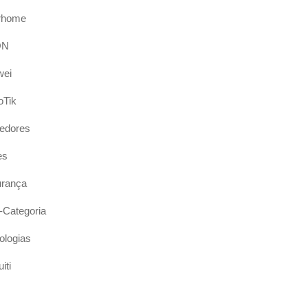
rhome
ON
wei
oTik
edores
es
rança
Categoria
ologias
iti