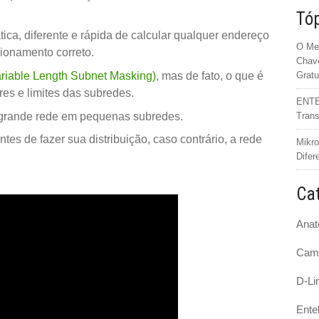
Tóp
ica, diferente e rápida de calcular qualquer endereço
O Mer
ionamento correto.
Chave
iable Length Subnet Masking)
, mas de fato, o que é
Gratu
res e limites das subredes.
ENTEL
 grande rede em pequenas subredes.
Trans
es de fazer sua distribuição, caso contrário, a rede
Mikro
Difer
Cat
Anat
Cam
D-Li
Ente