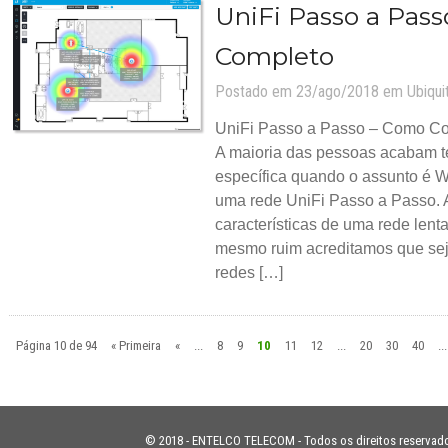
UniFi Passo a Pass
Completo
Postado em 23/ago/2018 em
Ubiquit
UniFi Passo a Passo – Como Con
A maioria das pessoas acabam 
específica quando o assunto é W
uma rede UniFi Passo a Passo. 
características de uma rede lenta
mesmo ruim acreditamos que seja
redes […]
Página 10 de 94
« Primeira
«
...
8
9
10
11
12
...
20
30
40
...
© 2018 - ENTELCO TELECOM - Todos os direitos reservad