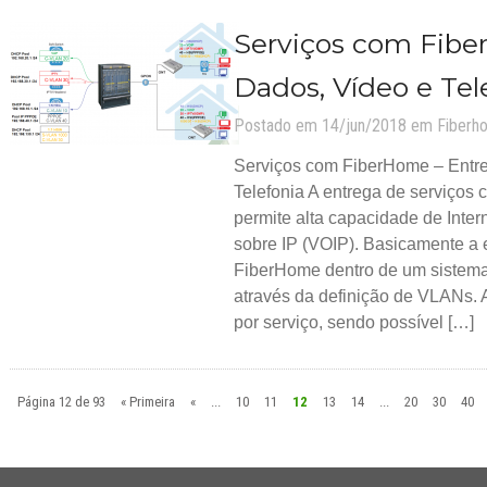
Serviços com Fib
Dados, Vídeo e Tel
Postado em 14/jun/2018 em
Fiberh
Serviços com FiberHome – Entr
Telefonia A entrega de serviços
permite alta capacidade de Inte
sobre IP (VOIP). Basicamente a 
FiberHome dentro de um sistem
através da definição de VLANs. 
por serviço, sendo possível […]
Página 12 de 93
« Primeira
«
...
10
11
12
13
14
...
20
30
40