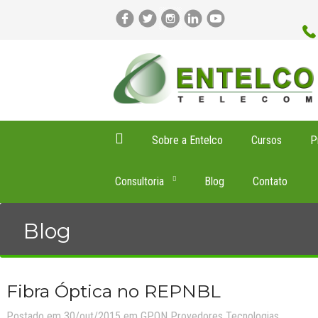
Sobre a Entelco
Cursos
P
Consultoria
Blog
Contato
Blog
Fibra Óptica no REPNBL
Postado em 30/out/2015 em
GPON
Provedores
Tecnologias