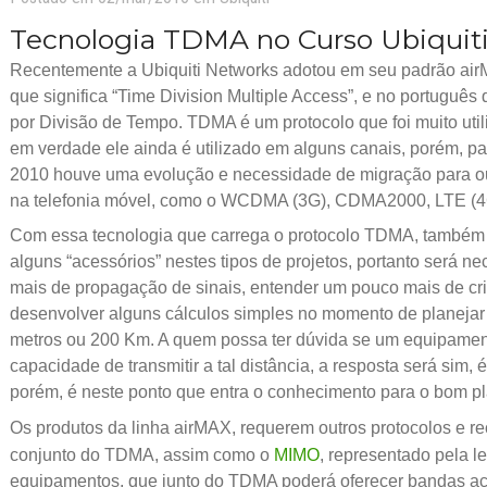
Tecnologia TDMA no Curso Ubiquit
Recentemente a Ubiquiti Networks adotou em seu padrão air
que significa “Time Division Multiple Access”, e no português 
por Divisão de Tempo. TDMA é um protocolo que foi muito utili
em verdade ele ainda é utilizado em alguns canais, porém, pa
2010 houve uma evolução e necessidade de migração para ou
na telefonia móvel, como o WCDMA (3G), CDMA2000, LTE (4G
Com essa tecnologia que carrega o protocolo TDMA, também é
alguns “acessórios” nestes tipos de projetos, portanto será 
mais de propagação de sinais, entender um pouco mais de cri
desenvolver alguns cálculos simples no momento de planejar 
metros ou 200 Km. A quem possa ter dúvida se um equipamen
capacidade de transmitir a tal distância, a resposta será sim, 
porém, é neste ponto que entra o conhecimento para o bom p
Os produtos da linha airMAX, requerem outros protocolos e 
conjunto do TDMA, assim como o
MIMO
, representado pela l
equipamentos, que junto do TDMA poderá oferecer bandas 