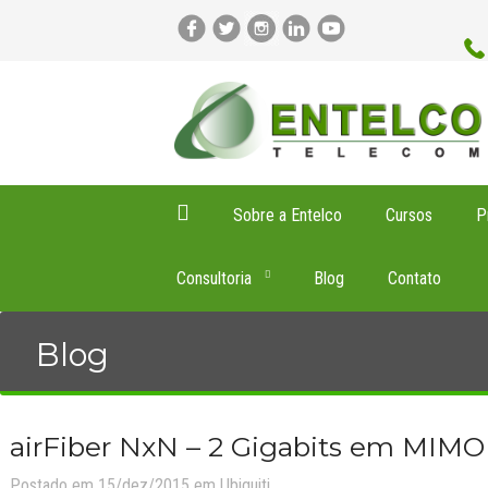
Sobre a Entelco
Cursos
P
Consultoria
Blog
Contato
Blog
airFiber NxN – 2 Gigabits em MIMO
Postado em 15/dez/2015 em
Ubiquiti