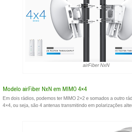
airFiber NxN
Modelo airFiber NxN em MIMO 4×4
Em dois rádios, podemos ter MIMO 2×2 e somados a outro rád
4×4, ou seja, são 4 antenas transmitindo em polarizações al