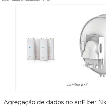
airFiber 8×8
Agregação de dados no airFiber N