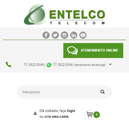
11
11
3522-5544 |
3522-5544
(atendimento whatsapp)
Olá visitante, faça
login
0
ou
crie uma conta
.