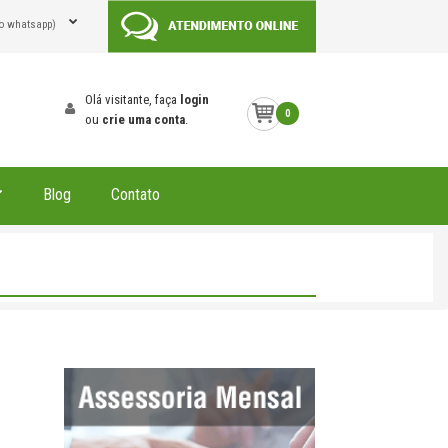
o whatsapp)
Olá visitante, faça
login
0
ou
crie uma conta
.
Blog
Contato