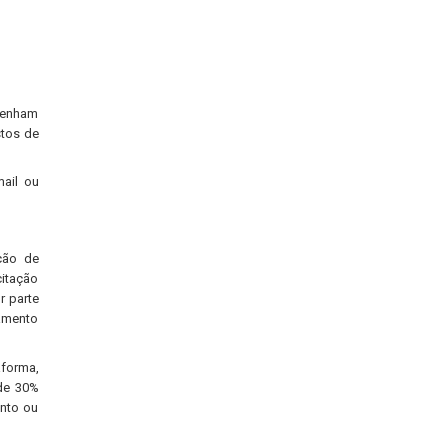
 tenham
stos de
ail ou
ação de
citação
r parte
lamento
aforma,
 de 30%
ento ou