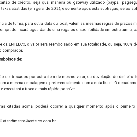
rtão de crédito, seja qual maneira ou gateway utilizado (paypal, pagseg
s taxas abatidas (em geral de 20%), e somente após esta subtração, serão ap
ncia de turma, para outra data ou local, valem as mesmas regras de prazos 
comprador ficará aguardando uma vaga ou disponibilidade em outra turma, c
 da ENTELCO, o valor será reembolsado em sua totalidade, ou seja, 100% do
o comprador.
embolsos de:
 ser trocados por outro item de mesmo valor, ou devolução do dinheiro in
 com a mesma embalagem e preferencialmente com a nota fiscal. O departam
 executará a troca o mais rápido possível.
ras citadas acima, poderá ocorrer a qualquer momento após o primeiro 
C atendimento@entelco.com.br.