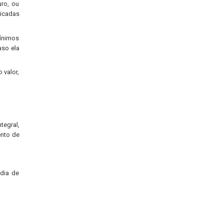
uro, ou
licadas
mínimos
aso ela
 valor,
tegral,
ento de
dia de