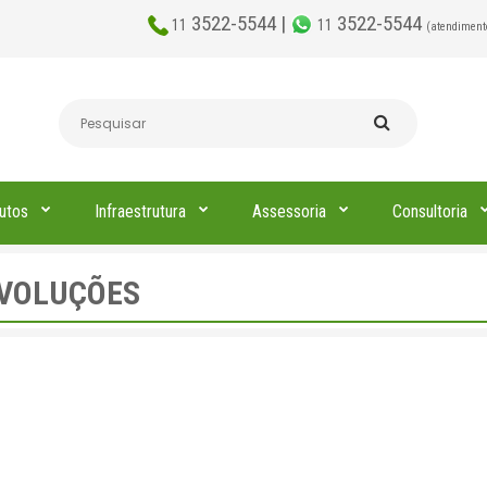
3522-5544 |
3522-5544
11
11
(atendiment
utos
Infraestrutura
Assessoria
Consultoria
EVOLUÇÕES