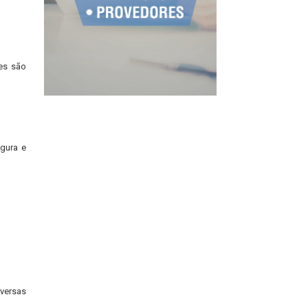
es são
gura e
iversas