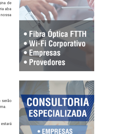
gina de
ria aba
r nossa
 serão
uma.
 estará