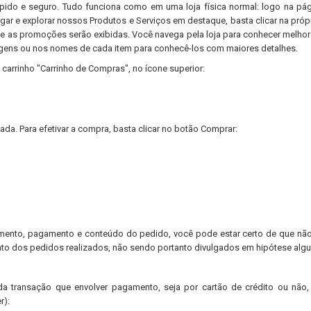
ápido e seguro. Tudo funciona como em uma loja física normal: logo na pá
ar e explorar nossos Produtos e Serviços em destaque, basta clicar na próp
 e as promoções serão exibidas. Você navega pela loja para conhecer melho
magens ou nos nomes de cada item para conhecê-los com maiores detalhes.
carrinho "Carrinho de Compras", no ícone superior:
ada. Para efetivar a compra, basta clicar no botão Comprar:
ento, pagamento e conteúdo do pedido, você pode estar certo de que não
nto dos pedidos realizados, não sendo portanto divulgados em hipótese alg
a transação que envolver pagamento, seja por cartão de crédito ou não,
r):