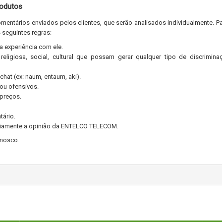
rodutos
mentários enviados pelos clientes, que serão analisados individualmente. P
 seguintes regras:
a experiência com ele.
religiosa, social, cultural que possam gerar qualquer tipo de discrimin
hat (ex: naum, entaum, aki).
 ou ofensivos.
 preços.
tário.
riamente a opinião da ENTELCO TELECOM.
onosco.