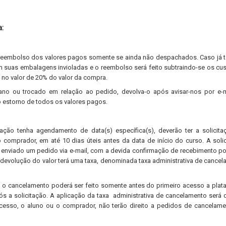
:
 reembolso dos valores pagos somente se ainda não despachados. Caso já
m suas embalagens invioladas e o reembolso será feito subtraindo-se os cu
 no valor de 20% do valor da compra.
no ou trocado em relação ao pedido, devolva-o após avisar-nos por e-m
o estorno de todos os valores pagos.
uação tenha agendamento de data(s) específica(s), deverão ter a solicit
comprador, em até 10 dias úteis antes da data de início do curso. A soli
er enviado um pedido via e-mail, com a devida confirmação de recebimento po
devolução do valor terá uma taxa, denominada taxa administrativa de cance
, o cancelamento poderá ser feito somente antes do primeiro acesso a plat
ós a solicitação. A aplicação da taxa administrativa de cancelamento será
cesso, o aluno ou o comprador, não terão direito a pedidos de cancelam