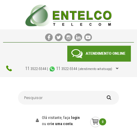
11
11
3522-5544 |
3522-5544
(atendimento whatsapp)
Olá visitante, faça
login
0
ou
crie uma conta
.