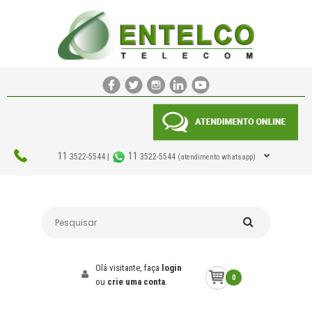
11
11
3522-5544 |
3522-5544
(atendimento whatsapp)
Olá visitante, faça
login
0
ou
crie uma conta
.