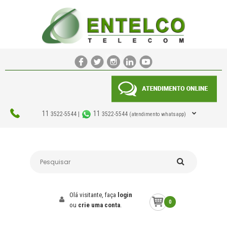
11
11
3522-5544 |
3522-5544
(atendimento whatsapp)
Olá visitante, faça
login
0
ou
crie uma conta
.