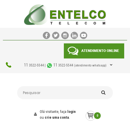
11
11
3522-5544 |
3522-5544
(atendimento whatsapp)
Olá visitante, faça
login
0
ou
crie uma conta
.