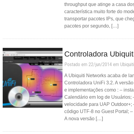
throughput que atinge a casa do
característica muito forte do mo
transportar pacotes IPs, que che
pacotes por segundo, […]
Controladora Ubiquiti
Postado em 22/jun/2014 em
Ubiquiti
A Ubiquiti Networks acaba de la
Controladora UniFi 3.2. A versão
e implementações como : – inst
Calendário em log de Usuários;
velocidade para UAP Outdoor+;
código UTF-8 no Guest Portal; –
A nova versão […]