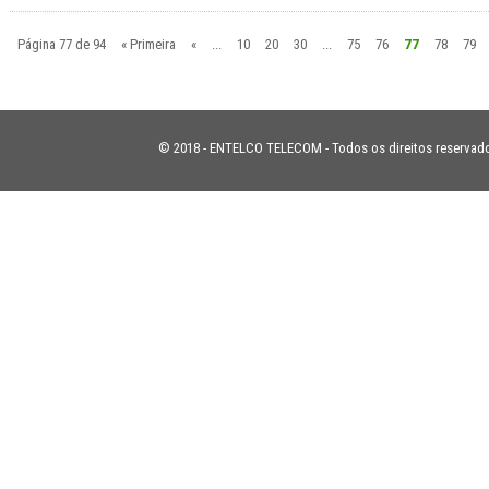
Página 77 de 94
« Primeira
«
...
10
20
30
...
75
76
77
78
79
© 2018 - ENTELCO TELECOM - Todos os direitos reservad