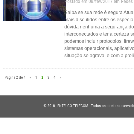
Postado em 08/fev/2017 em
Redes
Saiba se sua rede é segura Atu
mais discutidos entre os especia
dúvida nenhuma a segurança do
interconectados e ter a certeza 
podemos incluir protocolos, fire
sistemas operacionais, aplicativo
situação se agrava, e com a prol
Página 2 de 4
«
1
2
3
4
»
© 2018 - ENTELCO TELECOM - Todos os direitos reservad