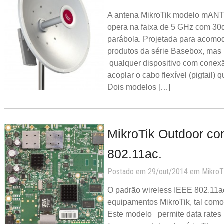
A antena MikroTik modelo mANT
opera na faixa de 5 GHz com 30
parábola. Projetada para acomod
produtos da série Basebox, mas
qualquer dispositivo com cone
acoplar o cabo flexível (pigtail) q
Dois modelos […]
MikroTik Outdoor c
802.11ac.
Postado em 29/out/2014 em
MikroT
O padrão wireless IEEE 802.11ac
equipamentos MikroTik, tal co
Este modelo permite data rates 