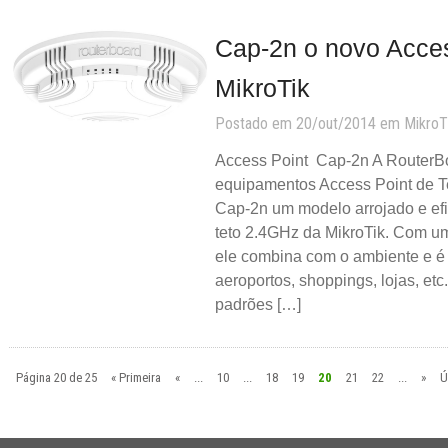
Cap-2n o novo Acces
MikroTik
Postado em 20/out/2014 em
MikroT
Access Point Cap-2n A RouterB
equipamentos Access Point de T
Cap-2n um modelo arrojado e efi
teto 2.4GHz da MikroTik. Com um
ele combina com o ambiente e é p
aeroportos, shoppings, lojas, et
padrões […]
Página 20 de 25
« Primeira
«
...
10
...
18
19
20
21
22
...
»
Ú