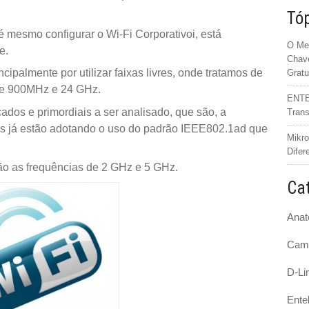
Tóp
té mesmo configurar o Wi-Fi Corporativoi, está
O Mer
e.
Chave
ipalmente por utilizar faixas livres, onde tratamos de
Gratu
de 900MHz e 24 GHz.
ENTEL
dos e primordiais a ser analisado, que são, a
Trans
tes já estão adotando o uso do padrão IEEE802.1ad que
Mikro
Difer
ão as frequências de 2 GHz e 5 GHz.
Cat
Anat
Cam
D-Li
Ente