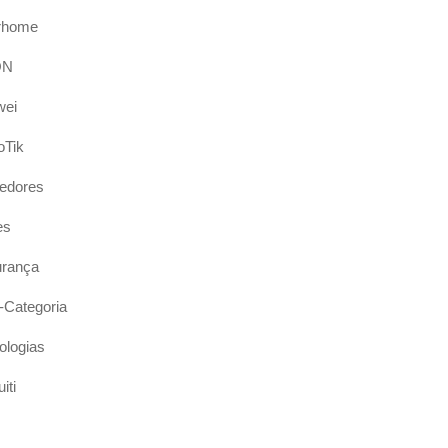
rhome
ON
wei
oTik
edores
es
rança
Categoria
ologias
iti