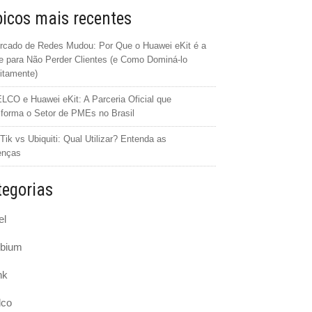
icos mais recentes
cado de Redes Mudou: Por Que o Huawei eKit é a
 para Não Perder Clientes (e Como Dominá-lo
itamente)
CO e Huawei eKit: A Parceria Oficial que
forma o Setor de PMEs no Brasil
Tik vs Ubiquiti: Qual Utilizar? Entenda as
enças
egorias
el
bium
nk
lco