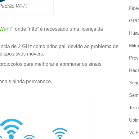
Padrão Wi-Fi
Fibe
GP
Wi-Fi
”, onde “não” é necessário uma licença da
Hua
Mikr
ência de 2 GHz como principal, devido ao problema de
dispositivos móveis.
Prov
rotocolos para melhorar e aprimorar os sinais
Red
ionais ainda permanece.
Segu
Sem-
Tecn
Ubiqu
VoIP