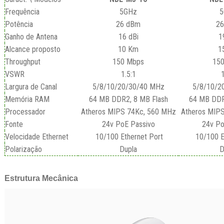
Frequência
5GHz
5
Potência
26 dBm
2
Ganho de Antena
16 dBi
1
Alcance proposto
10 Km
1
Throughput
150 Mbps
15
VSWR
1.5:1
1
Largura de Canal
5/8/10/20/30/40 MHz
5/8/10/2
Memória RAM
64 MB DDR2, 8 MB Flash
64 MB DDR
Processador
Atheros MIPS 74Kc, 560 MHz
Atheros MIP
Fonte
24v PoE Passivo
24v Po
Velocidade Ethernet
10/100 Ethernet Port
10/100 E
Polarização
Dupla
D
Estrutura Mecânica
Tocador
de
vídeo