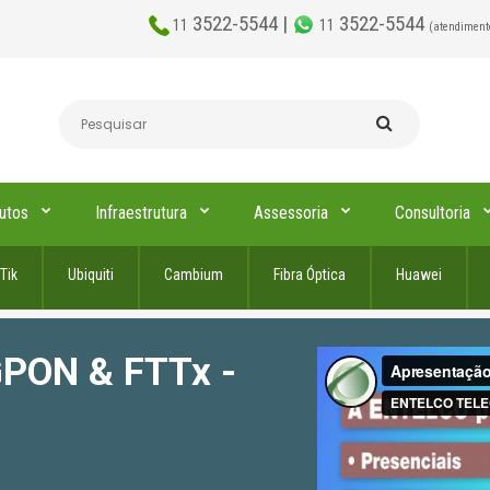
3522-5544 |
3522-5544
11
11
(atendiment
utos
Infraestrutura
Assessoria
Consultoria
Tik
Ubiquiti
Cambium
Fibra Óptica
Huawei
GPON & FTTx -