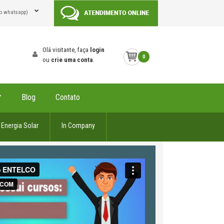
o whatsapp)
Olá visitante, faça
login
0
ou
crie uma conta
.
Blog
Contato
Energia Solar
In Company