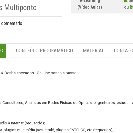
e-Learning
10x
d
s Multiponto
(Vídeo Aulas)
ou
R
 comentário
ÃO
CONTEÚDO PROGRAMÁTICO
MATERIAL
CONTAT
 & Desbalanceados - On-Line passo a passo
, Consultores, Analistas em Redes Físicas ou Ópticas, engenheiros, estudantes
xão à internet (requerido);
 plugins multimídia java, html5, plugins ENTELCO, etc (requerido);