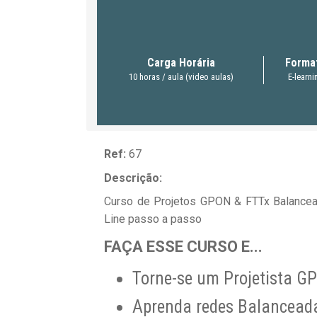
Carga Horária
Forma
10 horas / aula (video aulas)
E-learni
Ref:
67
Descrição:
Curso de Projetos GPON & FTTx Balance
Line passo a passo
FAÇA ESSE CURSO E...
Torne-se um Projetista G
Aprenda redes Balancead