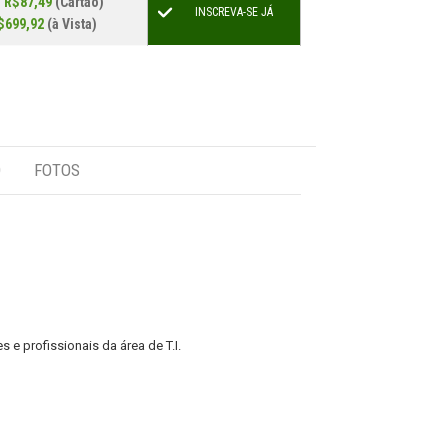
e
R$87,49
(Cartão)
INSCREVA-SE JÁ
$699,92
(à Vista)
O
FOTOS
 e profissionais da área de T.I.