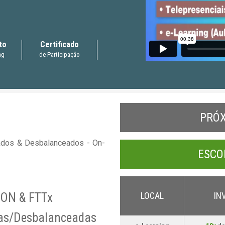
to
Certificado
ng
de Participação
PRÓ
ados & Desbalanceados - On-
ESCO
PON & FTTx
LOCAL
IN
as/Desbalanceadas