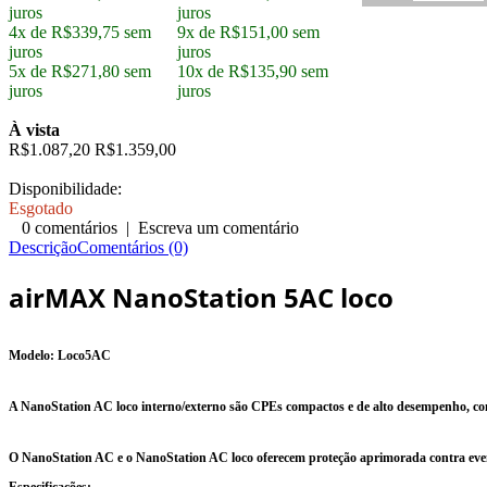
juros
juros
4x de R$339,75 sem
9x de R$151,00 sem
juros
juros
5x de R$271,80 sem
10x de R$135,90 sem
juros
juros
À vista
R$1.087,20
R$1.359,00
Disponibilidade:
Esgotado
0 comentários
|
Escreva um comentário
Descrição
Comentários (0)
airMAX NanoStation 5AC loco
Modelo: Loco5AC
A NanoStation AC loco interno/externo são CPEs compactos e de alto desempenho, c
O NanoStation AC e o NanoStation AC loco oferecem proteção aprimorada contra ev
Especificações: