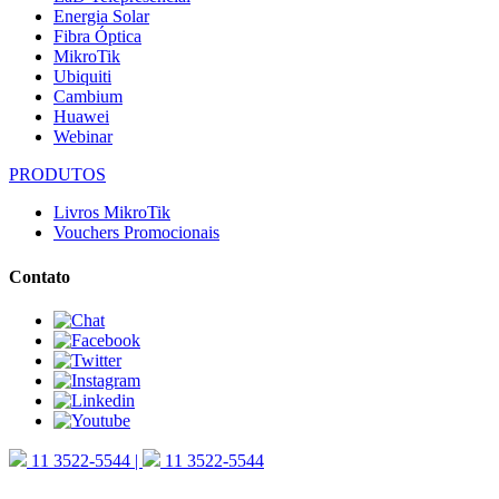
Energia Solar
Fibra Óptica
MikroTik
Ubiquiti
Cambium
Huawei
Webinar
PRODUTOS
Livros MikroTik
Vouchers Promocionais
Contato
11
3522-5544 |
11
3522-5544