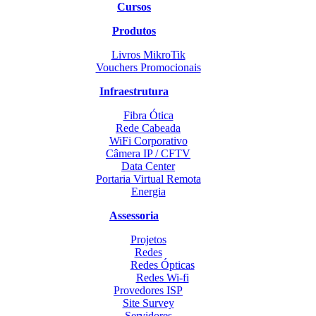
Cursos
Produtos
Livros MikroTik
Vouchers Promocionais
Infraestrutura
Fibra Ótica
Rede Cabeada
WiFi Corporativo
Câmera IP / CFTV
Data Center
Portaria Virtual Remota
Energia
Assessoria
Projetos
Redes
Redes Ópticas
Redes Wi-fi
Provedores ISP
Site Survey
Servidores