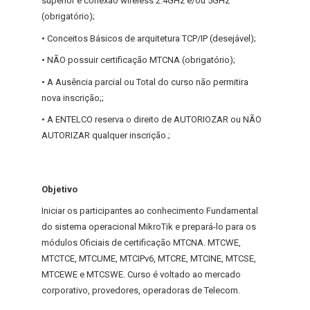
superior e conexão wireless 2.4GHz e/ou 5GHz
(obrigatório);
• Conceitos Básicos de arquitetura TCP/IP (desejável);
• NÃO possuir certificação MTCNA (obrigatório);
• A Ausência parcial ou Total do curso não permitira
nova inscrição;;
• A ENTELCO reserva o direito de AUTORIOZAR ou NÃO
AUTORIZAR qualquer inscrição.;
Objetivo
Iniciar os participantes ao conhecimento Fundamental
do sistema operacional MikroTik e prepará-lo para os
módulos Oficiais de certificação MTCNA. MTCWE,
MTCTCE, MTCUME, MTCIPv6, MTCRE, MTCINE, MTCSE,
MTCEWE e MTCSWE. Curso é voltado ao mercado
corporativo, provedores, operadoras de Telecom.