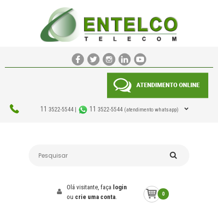
11
11
3522-5544 |
3522-5544
(atendimento whatsapp)
Olá visitante, faça
login
0
ou
crie uma conta
.