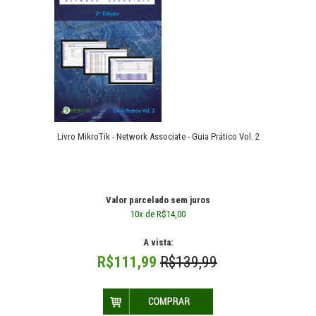
Livro MikroTik - Network Associate - Guia Prático Vol. 2
Livro MikroTik - Network Associate - Guia Prático Vol. 2
R$139,99
Valor parcelado sem juros
10x de R$14,00
A vista:
R$111,99
R$139,99
Livro MikroTik - Network Associate - Guia Prático Vol. 2. O manual
técnico passo a passo ( em portug..