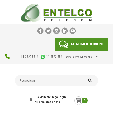
11
11
3522-5544 |
3522-5544
(atendimento whatsapp)
Olá visitante, faça
login
0
ou
crie uma conta
.