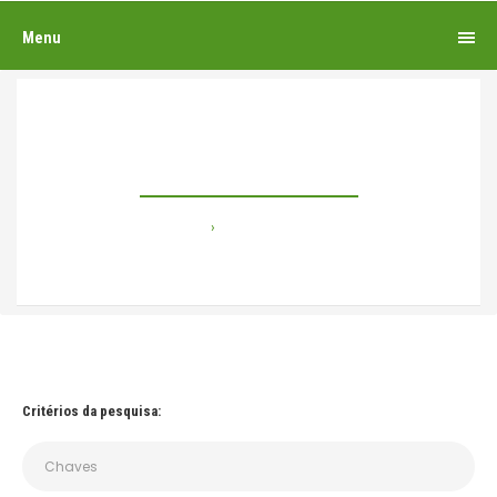
Menu
Pesquisando por
Home
Pesquisando por
Critérios da pesquisa: