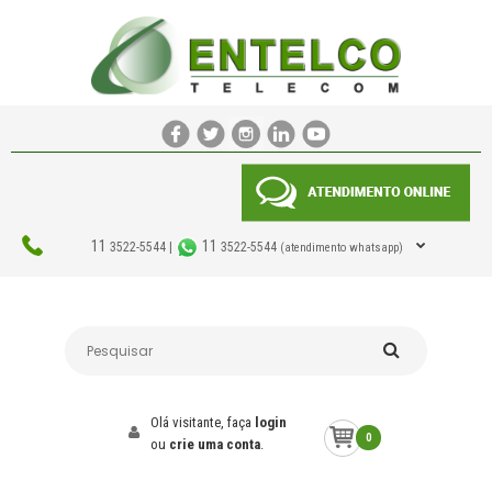
11
11
3522-5544 |
3522-5544
(atendimento whatsapp)
Olá visitante, faça
login
0
ou
crie uma conta
.