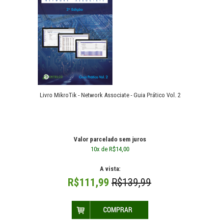
Livro MikroTik - Network Associate - Guia Prático Vol. 2
Livro MikroTik - Network Associate - Guia Prático Vol. 2
R$139,99
Valor parcelado sem juros
10x de R$14,00
A vista:
R$111,99
R$139,99
Livro MikroTik - Network Associate - Guia Prático Vol. 2. O manual
técnico passo a passo ( em portug..