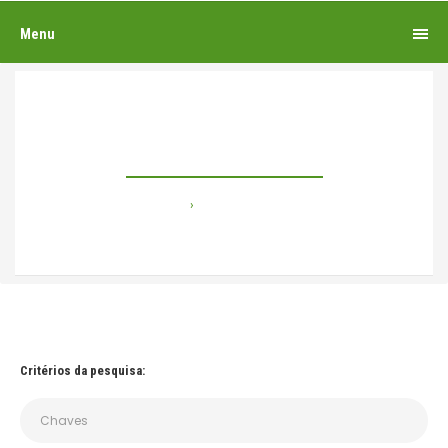
Menu
Pesquisando por
Home
Pesquisando por
Critérios da pesquisa: