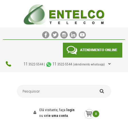
11
11
3522-5544 |
3522-5544
(atendimento whatsapp)
Olá visitante, faça
login
0
ou
crie uma conta
.