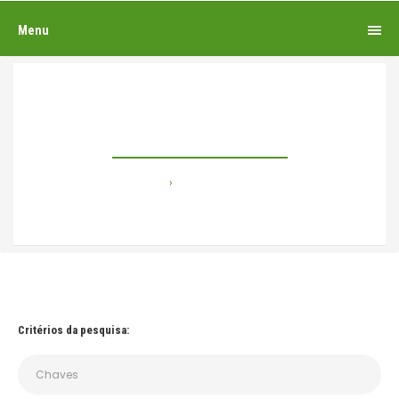
Menu
Pesquisando por
Home
Pesquisando por
Critérios da pesquisa: