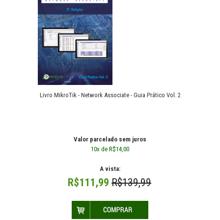
Livro MikroTik - Network Associate - Guia Prático Vol. 2
Livro MikroTik - Network Associate - Guia Prático Vol. 2
R$139,99
Valor parcelado sem juros
10x de R$14,00
A vista:
R$111,99
R$139,99
Livro MikroTik - Network Associate - Guia Prático Vol. 2. O manual
técnico passo a passo ( em portug..