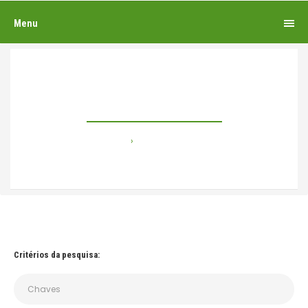
Menu
Pesquisando por
Home
Pesquisando por
Critérios da pesquisa: