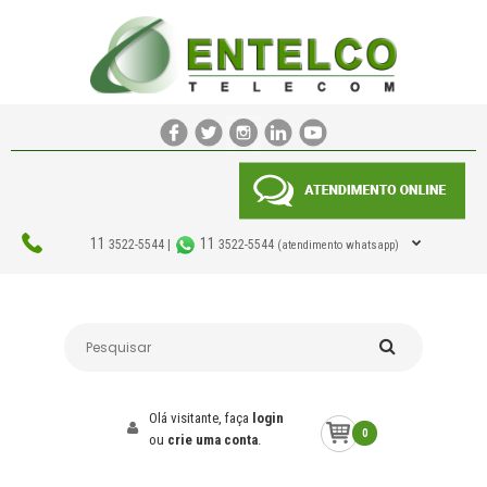
11
11
3522-5544 |
3522-5544
(atendimento whatsapp)
Olá visitante, faça
login
0
ou
crie uma conta
.