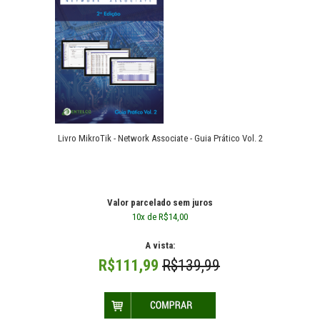
Livro MikroTik - Network Associate - Guia Prático Vol. 2
Livro MikroTik - Network Associate - Guia Prático Vol. 2
R$139,99
Valor parcelado sem juros
10x de R$14,00
A vista:
R$111,99
R$139,99
Livro MikroTik - Network Associate - Guia Prático Vol. 2. O manual
técnico passo a passo ( em portug..