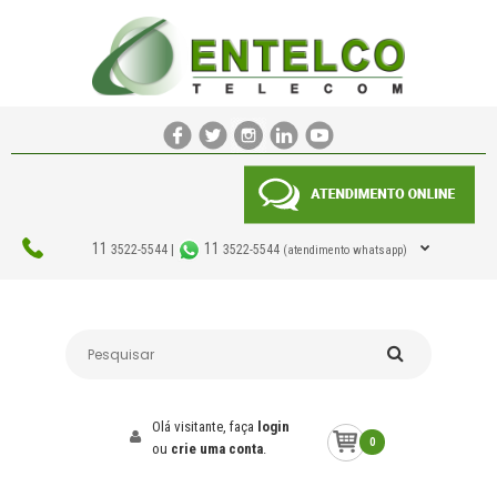
11
11
3522-5544 |
3522-5544
(atendimento whatsapp)
Olá visitante, faça
login
0
ou
crie uma conta
.