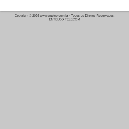
Copyright © 2026
www.entelco.com.br
- Todos os Direitos Reservados.
ENTELCO TELECOM