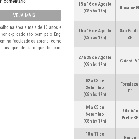
m comentário
15 a 16 de Agosto
Brasília-D
(08h às 17h)
VEJA MAIS
alho na área a mais de 10 anos e
15 a 16 de Agosto
São Paulo
ser explicado tão bem pelo Eng.
(08h às 17h)
SP
nem na faculdade eu aprendi como
ionais que de fato que buscam
ns.
27 a 28 de Agosto
Cuiabá-M
(08h às 17h)
02 a 03 de
Fortaleza
Setembro
CE
(08h às 17h)
04 a 05 de
Ribeirão
Setembro
Preto-SP
(08h às 17h)
10 a 11 de
Rio de