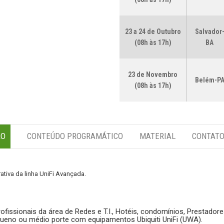
23 a 24 de Outubro
Salvador
(08h às 17h)
BA
23 de Novembro
Belém-P
(08h às 17h)
ÃO
CONTEÚDO PROGRAMÁTICO
MATERIAL
CONTAT
tiva da linha UniFi Avançada.
ofissionais da área de Redes e T.I., Hotéis, condomínios, Prestado
queno ou médio porte com equipamentos Ubiquiti UniFi (UWA).