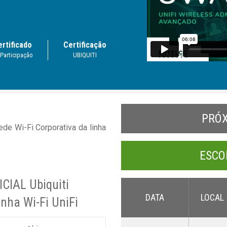
ertificado
Certificação
 Participação
UBIQUITI
PRÓ
e Wi-Fi Corporativa da linha
ESCO
ICIAL Ubiquiti
DATA
LOCAL
inha Wi-Fi UniFi