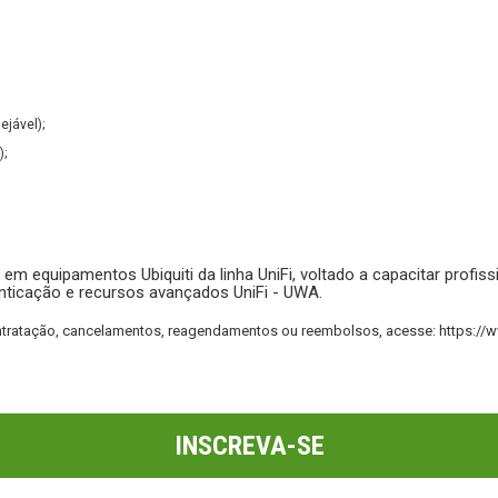
ejável);
);
em equipamentos Ubiquiti da linha UniFi, voltado a capacitar profis
enticação e recursos avançados UniFi - UWA.
contratação, cancelamentos, reagendamentos ou reembolsos, acesse:
https://
INSCREVA-SE