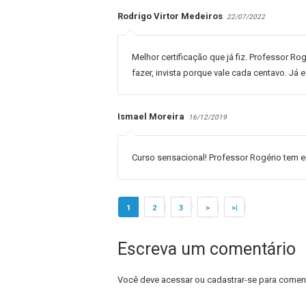
Rodrigo Virtor Medeiros
22/07/2022
Melhor certificação que já fiz. Professor R
fazer, invista porque vale cada centavo. Já
Ismael Moreira
16/12/2019
Curso sensacional! Professor Rogério tem e
1
2
3
>
>|
Escreva um comentário
Você deve
acessar
ou
cadastrar-se
para coment