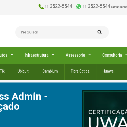
3522-5544 |
3522-5544
11
11
(atendiment
utos
Infraestrutura
Assessoria
Consultoria
Tik
Ubiquiti
Cambium
Fibra Óptica
Huawei
ess Admin -
çado