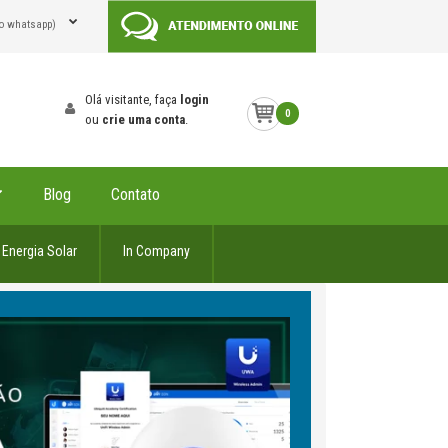
o whatsapp)
Olá visitante, faça
login
0
ou
crie uma conta
.
Blog
Contato
Energia Solar
In Company