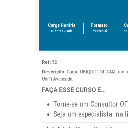
Carga Horária
Formato
C
16 horas / aula
Presencial
de
Ref:
52
Descrição:
Curso UBIQUITI OFICIAL em red
UniFi Avançada.
FAÇA ESSE CURSO E...
Torne-se um Consultor OF
Seja um especialista na l