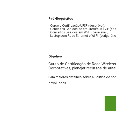
Pré-Requisitos
• Curso e Certificação UFSP (
desejável
);
• Conceitos Básicos de arquitetura TCP/IP (des
• Conceitos Básicos em Wi-Fi (desejável);
• Laptop com Rede Ethernet e Wi-Fi (obrigatório
Objetivo
Curso de Certificação de Rede Wireless 
Corporativas, planejar recursos de aut
Para maiores detalhes sobre a Política de 
devolucoes