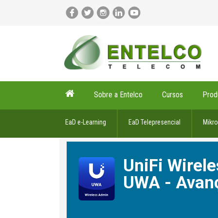
Sobre a Entelco
Cursos
Prod
EaD e-Learning
EaD Telepresencial
Mikro
UniFi Wirel
UWA - Avan