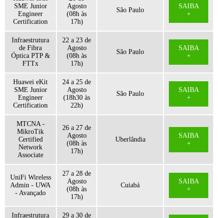
SME Junior
Agosto
SAIBA
São Paulo
Engineer
(08h às
+
Certification
17h)
Infraestrutura
22 a 23 de
de Fibra
Agosto
SAIBA
São Paulo
Óptica PTP &
(08h às
+
FTTx
17h)
Huawei eKit
24 a 25 de
SME Junior
Agosto
SAIBA
São Paulo
Engineer
(18h30 às
+
Certification
22h)
MTCNA -
26 a 27 de
MikroTik
Agosto
SAIBA
Certified
Uberlândia
(08h às
+
Network
17h)
Associate
27 a 28 de
UniFi Wireless
Agosto
SAIBA
Admin - UWA
Cuiabá
(08h às
+
- Avançado
17h)
Infraestrutura
29 a 30 de