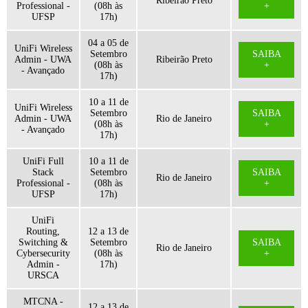
Ribeirão Preto
Professional -
(08h às
+
UFSP
17h)
04 a 05 de
UniFi Wireless
Setembro
SAIBA
Admin - UWA
Ribeirão Preto
(08h às
+
- Avançado
17h)
10 a 11 de
UniFi Wireless
Setembro
SAIBA
Admin - UWA
Rio de Janeiro
(08h às
+
- Avançado
17h)
UniFi Full
10 a 11 de
Stack
Setembro
SAIBA
Rio de Janeiro
Professional -
(08h às
+
UFSP
17h)
UniFi
Routing,
12 a 13 de
Switching &
Setembro
SAIBA
Rio de Janeiro
Cybersecurity
(08h às
+
Admin -
17h)
URSCA
MTCNA -
12 a 13 de