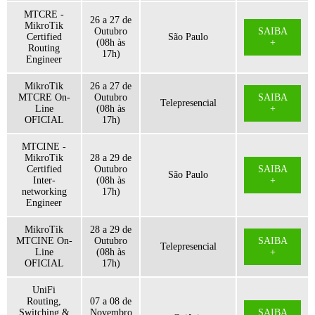
MTCRE -
26 a 27 de
MikroTik
Outubro
SAIBA
Certified
São Paulo
(08h às
+
Routing
17h)
Engineer
MikroTik
26 a 27 de
MTCRE On-
Outubro
SAIBA
Telepresencial
Line
(08h às
+
OFICIAL
17h)
MTCINE -
MikroTik
28 a 29 de
Certified
Outubro
SAIBA
São Paulo
Inter-
(08h às
+
networking
17h)
Engineer
MikroTik
28 a 29 de
MTCINE On-
Outubro
SAIBA
Telepresencial
Line
(08h às
+
OFICIAL
17h)
UniFi
Routing,
07 a 08 de
Switching &
Novembro
SAIBA