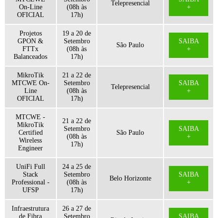
Telepresencial
On-Line
(08h às
+
OFICIAL
17h)
Projetos
19 a 20 de
GPON &
Setembro
SAIBA
São Paulo
FTTx
(08h às
+
Balanceados
17h)
MikroTik
21 a 22 de
MTCWE On-
Setembro
SAIBA
Telepresencial
Line
(08h às
+
OFICIAL
17h)
MTCWE -
21 a 22 de
MikroTik
Setembro
SAIBA
Certified
São Paulo
(08h às
+
Wireless
17h)
Engineer
UniFi Full
24 a 25 de
Stack
Setembro
SAIBA
Belo Horizonte
Professional -
(08h às
+
UFSP
17h)
Infraestrutura
26 a 27 de
de Fibra
Setembro
SAIBA