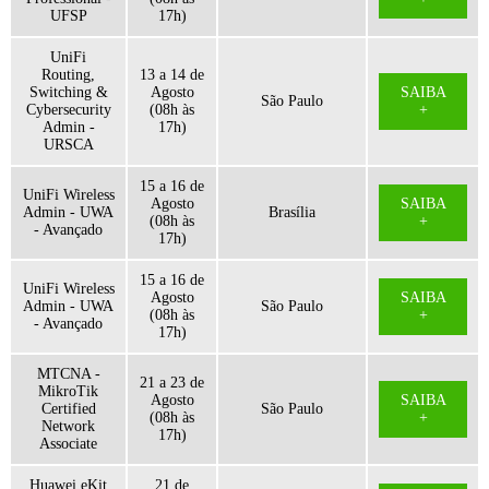
UFSP
17h)
UniFi
Routing,
13 a 14 de
Switching &
Agosto
SAIBA
São Paulo
Cybersecurity
(08h às
+
Admin -
17h)
URSCA
15 a 16 de
UniFi Wireless
Agosto
SAIBA
Admin - UWA
Brasília
(08h às
+
- Avançado
17h)
15 a 16 de
UniFi Wireless
Agosto
SAIBA
Admin - UWA
São Paulo
(08h às
+
- Avançado
17h)
MTCNA -
21 a 23 de
MikroTik
Agosto
SAIBA
Certified
São Paulo
(08h às
+
Network
17h)
Associate
Huawei eKit
21 de