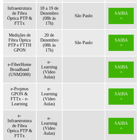
Infraestrutura
18 a 19 de
de Fibra
Dezembro
SAIBA
São Paulo
Óptica PTP &
(08h às
+
FTTx
17h)
Medições de
20 de
Fibra Óptica
Dezembro
SAIBA
São Paulo
PTP e FTTH
(08h às
+
GPON
17h)
e-
e-FiberHome
Learning
SAIBA
Broadband
(Vídeo
+
(UNM2000)
Aulas)
e-Projetos
e-
GPON &
Learning
SAIBA
FTTx - e-
(Vídeo
+
Learning
Aulas)
e-
e-
Infraestrutura
Learning
SAIBA
de Fibra
(Vídeo
+
Óptica PTP &
Aulas)
FTTx