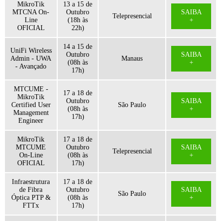
MikroTik
13 a 15 de
MTCNA On-
Outubro
SAIBA
Telepresencial
Line
(18h às
+
OFICIAL
22h)
14 a 15 de
UniFi Wireless
Outubro
SAIBA
Admin - UWA
Manaus
(08h às
+
- Avançado
17h)
MTCUME -
17 a 18 de
MikroTik
Outubro
SAIBA
Certified User
São Paulo
(08h às
+
Management
17h)
Engineer
MikroTik
17 a 18 de
MTCUME
Outubro
SAIBA
Telepresencial
On-Line
(08h às
+
OFICIAL
17h)
Infraestrutura
17 a 18 de
de Fibra
Outubro
SAIBA
São Paulo
Óptica PTP &
(08h às
+
FTTx
17h)