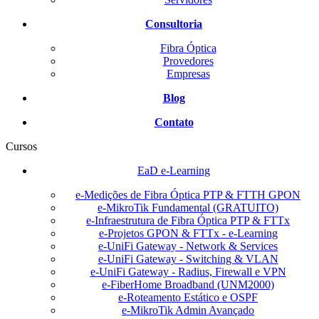
Consultoria
Fibra Óptica
Provedores
Empresas
Blog
Contato
Cursos
EaD e-Learning
e-Medições de Fibra Óptica PTP & FTTH GPON
e-MikroTik Fundamental (GRATUITO)
e-Infraestrutura de Fibra Óptica PTP & FTTx
e-Projetos GPON & FTTx - e-Learning
e-UniFi Gateway - Network & Services
e-UniFi Gateway - Switching & VLAN
e-UniFi Gateway - Radius, Firewall e VPN
e-FiberHome Broadband (UNM2000)
e-Roteamento Estático e OSPF
e-MikroTik Admin Avançado