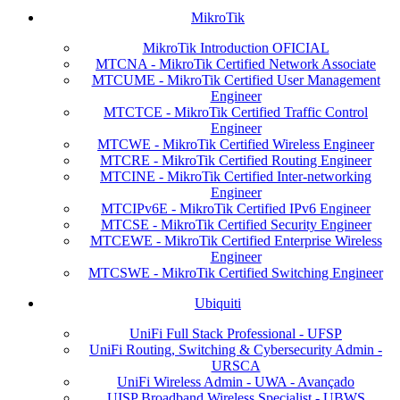
MikroTik
MikroTik Introduction OFICIAL
MTCNA - MikroTik Certified Network Associate
MTCUME - MikroTik Certified User Management
Engineer
MTCTCE - MikroTik Certified Traffic Control
Engineer
MTCWE - MikroTik Certified Wireless Engineer
MTCRE - MikroTik Certified Routing Engineer
MTCINE - MikroTik Certified Inter-networking
Engineer
MTCIPv6E - MikroTik Certified IPv6 Engineer
MTCSE - MikroTik Certified Security Engineer
MTCEWE - MikroTik Certified Enterprise Wireless
Engineer
MTCSWE - MikroTik Certified Switching Engineer
Ubiquiti
UniFi Full Stack Professional - UFSP
UniFi Routing, Switching & Cybersecurity Admin -
URSCA
UniFi Wireless Admin - UWA - Avançado
UISP Broadband Wireless Specialist - UBWS