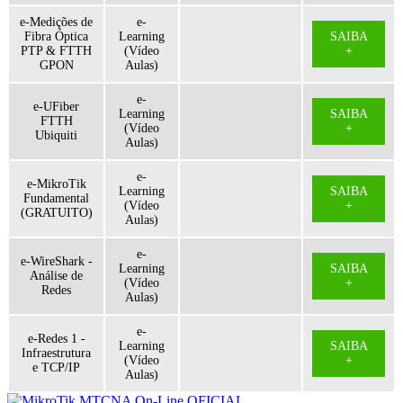
e-Medições de
e-
Fibra Óptica
Learning
SAIBA
PTP & FTTH
(Vídeo
+
GPON
Aulas)
e-
e-UFiber
Learning
SAIBA
FTTH
(Vídeo
+
Ubiquiti
Aulas)
e-
e-MikroTik
Learning
SAIBA
Fundamental
(Vídeo
+
(GRATUITO)
Aulas)
e-
e-WireShark -
Learning
SAIBA
Análise de
(Vídeo
+
Redes
Aulas)
e-
e-Redes 1 -
Learning
SAIBA
Infraestrutura
(Vídeo
+
e TCP/IP
Aulas)