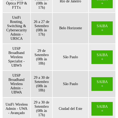
Rio de Janeiro
Óptica PTP &
(08h às
+
FTTx
17h)
UniFi
Routing,
26 a 27 de
Switching &
Setembro
SAIBA
Belo Horizonte
Cybersecurity
(08h às
+
Admin -
17h)
URSCA
UISP
29 de
Broadband
Setembro
SAIBA
Wireless
São Paulo
(08h às
+
Specialist -
18h)
UBWS
UISP
29 a 30 de
Broadband
Setembro
SAIBA
Wireless
São Paulo
(08h às
+
Admin -
18h)
UBWA
29 a 30 de
UniFi Wireless
Setembro
SAIBA
Admin - UWA
Ciudad del Este
(08h às
+
- Avançado
17h)