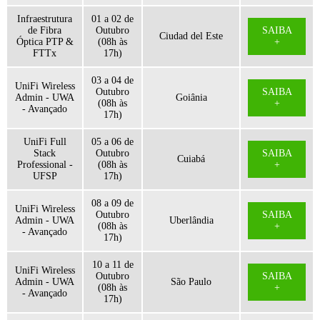
Infraestrutura
01 a 02 de
de Fibra
Outubro
SAIBA
Ciudad del Este
Óptica PTP &
(08h às
+
FTTx
17h)
03 a 04 de
UniFi Wireless
Outubro
SAIBA
Admin - UWA
Goiânia
(08h às
+
- Avançado
17h)
UniFi Full
05 a 06 de
Stack
Outubro
SAIBA
Cuiabá
Professional -
(08h às
+
UFSP
17h)
08 a 09 de
UniFi Wireless
Outubro
SAIBA
Admin - UWA
Uberlândia
(08h às
+
- Avançado
17h)
10 a 11 de
UniFi Wireless
Outubro
SAIBA
Admin - UWA
São Paulo
(08h às
+
- Avançado
17h)