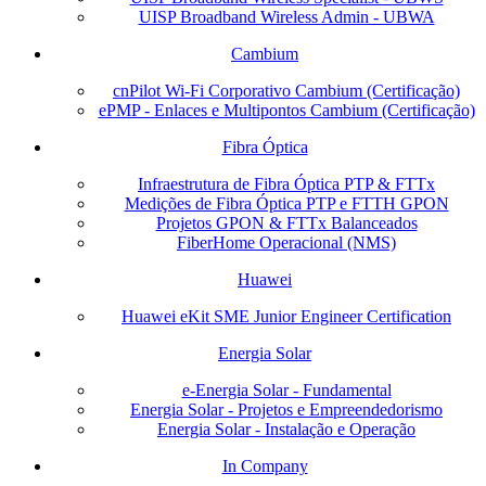
UISP Broadband Wireless Admin - UBWA
Cambium
cnPilot Wi-Fi Corporativo Cambium (Certificação)
ePMP - Enlaces e Multipontos Cambium (Certificação)
Fibra Óptica
Infraestrutura de Fibra Óptica PTP & FTTx
Medições de Fibra Óptica PTP e FTTH GPON
Projetos GPON & FTTx Balanceados
FiberHome Operacional (NMS)
Huawei
Huawei eKit SME Junior Engineer Certification
Energia Solar
e-Energia Solar - Fundamental
Energia Solar - Projetos e Empreendedorismo
Energia Solar - Instalação e Operação
In Company