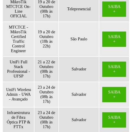
MikroTik
19 a 20 de
MTCTCE On-
Outubro
SAIBA
Telepresencial
Line
(08h às
+
OFICIAL
17h)
MTCTCE -
MikroTik
19 a 20 de
Certified
Outubro
SAIBA
São Paulo
Traffic
(18h às
+
Control
22h)
Engineer
UniFi Full
21 a 22 de
Stack
Outubro
SAIBA
Salvador
Professional -
(08h às
+
UFSP
17h)
23 a 24 de
UniFi Wireless
Outubro
SAIBA
Admin - UWA
Salvador
(08h às
+
- Avançado
17h)
Infraestrutura
23 a 24 de
de Fibra
Outubro
SAIBA
Salvador
Óptica PTP &
(08h às
+
FTTx
17h)