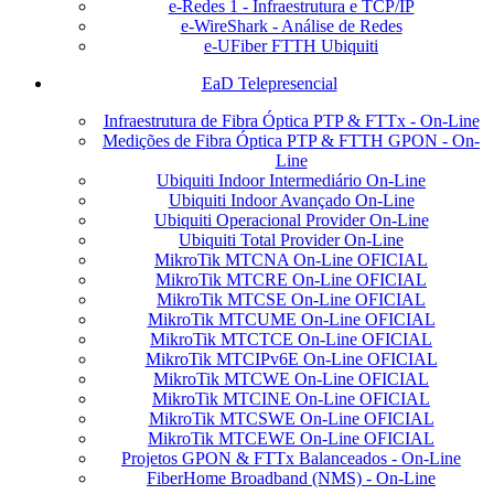
e-Redes 1 - Infraestrutura e TCP/IP
e-WireShark - Análise de Redes
e-UFiber FTTH Ubiquiti
EaD Telepresencial
Infraestrutura de Fibra Óptica PTP & FTTx - On-Line
Medições de Fibra Óptica PTP & FTTH GPON - On-
Line
Ubiquiti Indoor Intermediário On-Line
Ubiquiti Indoor Avançado On-Line
Ubiquiti Operacional Provider On-Line
Ubiquiti Total Provider On-Line
MikroTik MTCNA On-Line OFICIAL
MikroTik MTCRE On-Line OFICIAL
MikroTik MTCSE On-Line OFICIAL
MikroTik MTCUME On-Line OFICIAL
MikroTik MTCTCE On-Line OFICIAL
MikroTik MTCIPv6E On-Line OFICIAL
MikroTik MTCWE On-Line OFICIAL
MikroTik MTCINE On-Line OFICIAL
MikroTik MTCSWE On-Line OFICIAL
MikroTik MTCEWE On-Line OFICIAL
Projetos GPON & FTTx Balanceados - On-Line
FiberHome Broadband (NMS) - On-Line