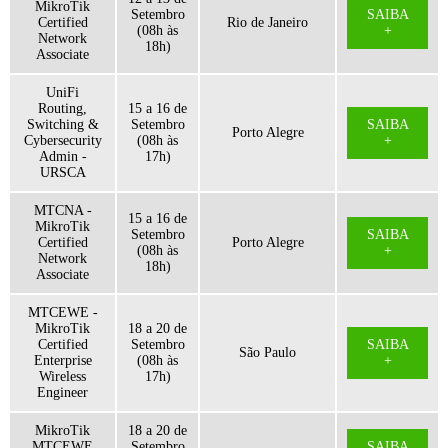
MikroTik
Setembro
SAIBA
Certified
Rio de Janeiro
(08h às
+
Network
18h)
Associate
UniFi
Routing,
15 a 16 de
Switching &
Setembro
SAIBA
Porto Alegre
Cybersecurity
(08h às
+
Admin -
17h)
URSCA
MTCNA -
15 a 16 de
MikroTik
Setembro
SAIBA
Certified
Porto Alegre
(08h às
+
Network
18h)
Associate
MTCEWE -
MikroTik
18 a 20 de
Certified
Setembro
SAIBA
São Paulo
Enterprise
(08h às
+
Wireless
17h)
Engineer
MikroTik
18 a 20 de
MTCEWE
Setembro
SAIBA