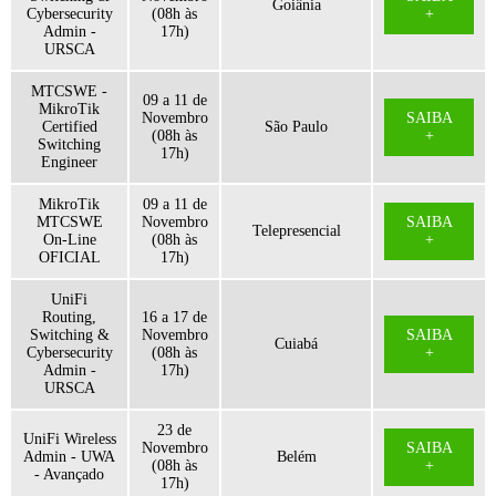
Goiânia
Cybersecurity
(08h às
+
Admin -
17h)
URSCA
MTCSWE -
09 a 11 de
MikroTik
Novembro
SAIBA
Certified
São Paulo
(08h às
+
Switching
17h)
Engineer
MikroTik
09 a 11 de
MTCSWE
Novembro
SAIBA
Telepresencial
On-Line
(08h às
+
OFICIAL
17h)
UniFi
Routing,
16 a 17 de
Switching &
Novembro
SAIBA
Cuiabá
Cybersecurity
(08h às
+
Admin -
17h)
URSCA
23 de
UniFi Wireless
Novembro
SAIBA
Admin - UWA
Belém
(08h às
+
- Avançado
17h)