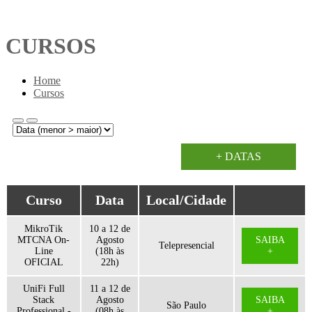
CURSOS
Home
Cursos
+ DATAS
Curso
Data
Local/Cidade
MikroTik
10 a 12 de
MTCNA On-
Agosto
SAIBA
Telepresencial
Line
(18h às
+
OFICIAL
22h)
UniFi Full
11 a 12 de
Stack
Agosto
SAIBA
São Paulo
Professional -
(08h às
+