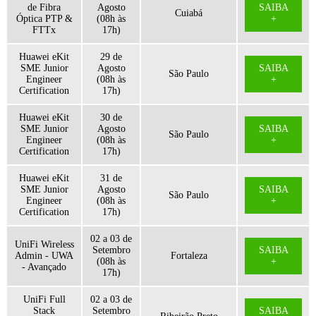
de Fibra
Agosto
SAIBA
Cuiabá
Óptica PTP &
(08h às
+
FTTx
17h)
Huawei eKit
29 de
SME Junior
Agosto
SAIBA
São Paulo
Engineer
(08h às
+
Certification
17h)
Huawei eKit
30 de
SME Junior
Agosto
SAIBA
São Paulo
Engineer
(08h às
+
Certification
17h)
Huawei eKit
31 de
SME Junior
Agosto
SAIBA
São Paulo
Engineer
(08h às
+
Certification
17h)
02 a 03 de
UniFi Wireless
Setembro
SAIBA
Admin - UWA
Fortaleza
(08h às
+
- Avançado
17h)
UniFi Full
02 a 03 de
Stack
Setembro
SAIBA