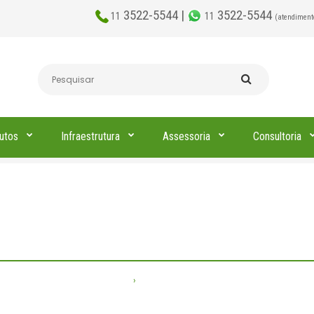
3522-5544 |
3522-5544
11
11
(atendiment
utos
Infraestrutura
Assessoria
Consultoria
859 3970 0884 Harga Pemasangan Pl
Semarang Utara Semarang
Home
Pesquisando por