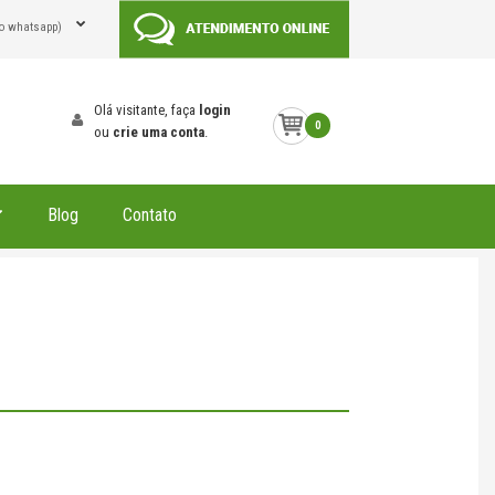
o whatsapp)
Olá visitante, faça
login
0
ou
crie uma conta
.
Blog
Contato
afon Gypsum Model Polos